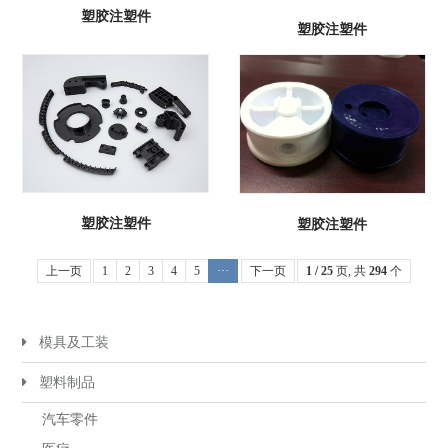
塑胶注塑件
塑胶注塑件
塑胶注塑件
塑胶注塑件
上一页
1
2
3
4
5
···
下一页
1 / 25
页, 共
294
个
模具及工装
塑料制品
汽车零件