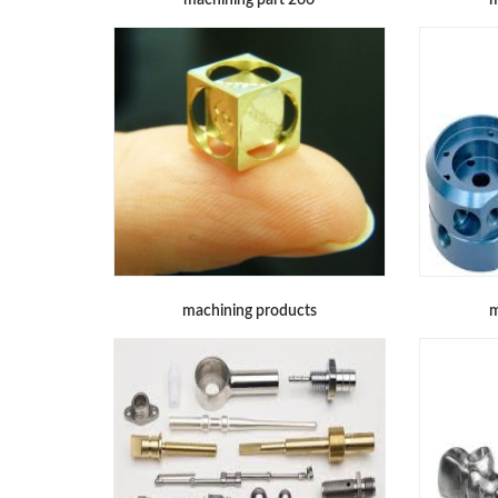
machining part 266
m
machining products
m