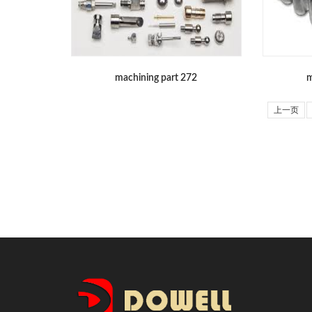
machining part 272
m
上一页