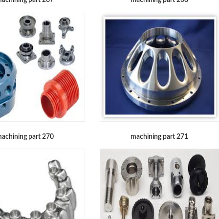
achining part 267
machining part 268
achining part 270
machining part 271